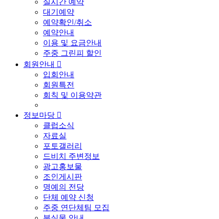
실시간 예약
대기예약
예약확인/취소
예약안내
이용 및 요금안내
주중 그린피 할인
회원안내

입회안내
회원특전
회칙 및 이용약관
정보마당

클럽소식
자료실
포토갤러리
드비치 주변정보
광고홍보물
조인게시판
명예의 전당
단체 예약 신청
주중 연단체팀 모집
분실물 안내