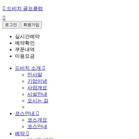

드비치 골프클럽

로그인
회원가입
실시간예약
예약확인
쿠폰내역
이용요금
드비치 소개

인사말
기업이념
사업개요
시설안내
오시는 길
코스안내

코스개요
코스안내
예약
