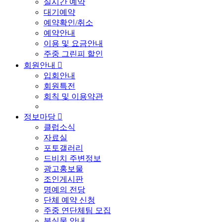
실시간 예약
대기예약
예약확인/취소
예약안내
이용 및 요금안내
주중 그린피 할인
회원안내

입회안내
회원특전
회칙 및 이용약관
정보마당

클럽소식
자료실
포토갤러리
드비치 주변정보
광고홍보물
조인게시판
명예의 전당
단체 예약 신청
주중 연단체팀 모집
분실물 안내