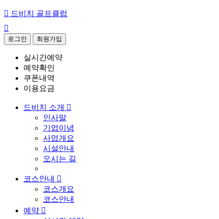

드비치 골프클럽

로그인
회원가입
실시간예약
예약확인
쿠폰내역
이용요금
드비치 소개

인사말
기업이념
사업개요
시설안내
오시는 길
코스안내

코스개요
코스안내
예약
