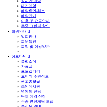
실시간 예약
대기예약
예약확인/취소
예약안내
이용 및 요금안내
주중 그린피 할인
회원안내

입회안내
회원특전
회칙 및 이용약관
정보마당

클럽소식
자료실
포토갤러리
드비치 주변정보
광고홍보물
조인게시판
명예의 전당
단체 예약 신청
주중 연단체팀 모집
분실물 안내