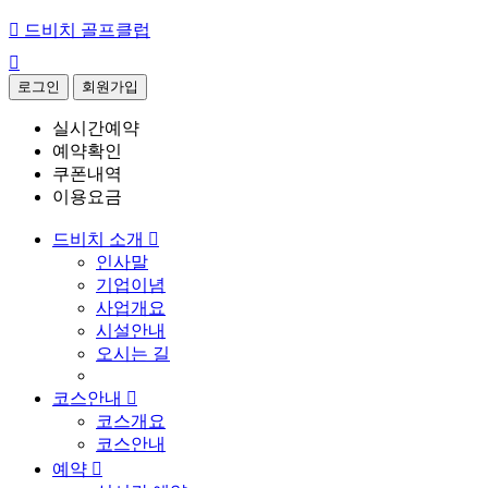

드비치 골프클럽

로그인
회원가입
실시간예약
예약확인
쿠폰내역
이용요금
드비치 소개

인사말
기업이념
사업개요
시설안내
오시는 길
코스안내

코스개요
코스안내
예약
