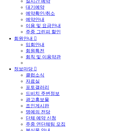
실시간 예약
대기예약
예약확인/취소
예약안내
이용 및 요금안내
주중 그린피 할인
회원안내

입회안내
회원특전
회칙 및 이용약관
정보마당

클럽소식
자료실
포토갤러리
드비치 주변정보
광고홍보물
조인게시판
명예의 전당
단체 예약 신청
주중 연단체팀 모집
분실물 안내