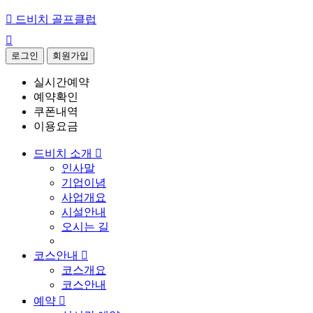

드비치 골프클럽

로그인
회원가입
실시간예약
예약확인
쿠폰내역
이용요금
드비치 소개

인사말
기업이념
사업개요
시설안내
오시는 길
코스안내

코스개요
코스안내
예약
