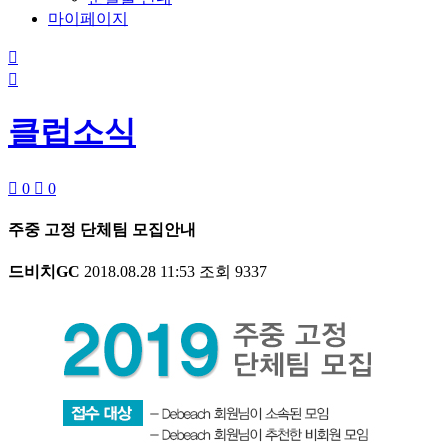
마이페이지


클럽소식

0

0
주중 고정 단체팀 모집안내
드비치GC
2018.08.28 11:53
조회
9337