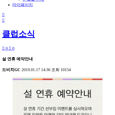
마이페이지


클럽소식

0

0
설 연휴 예약안내
드비치GC
2019.01.17 14:36
조회
10154