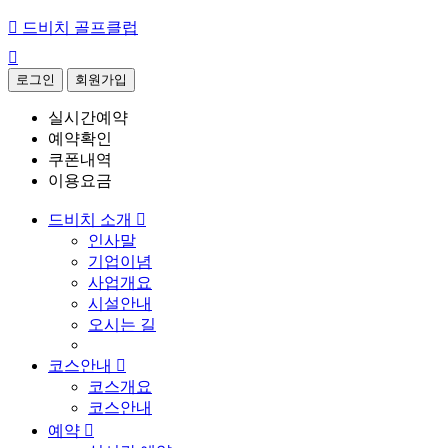

드비치 골프클럽

로그인
회원가입
실시간예약
예약확인
쿠폰내역
이용요금
드비치 소개

인사말
기업이념
사업개요
시설안내
오시는 길
코스안내

코스개요
코스안내
예약
