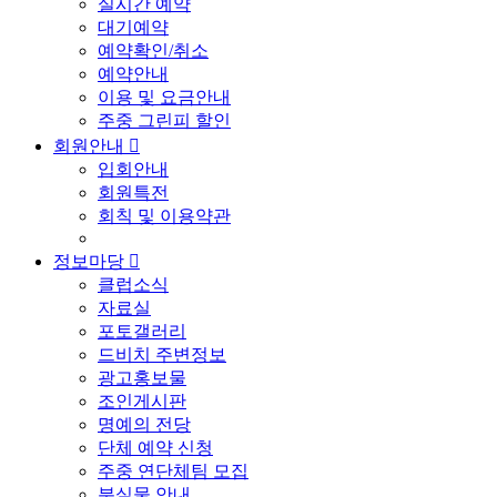
실시간 예약
대기예약
예약확인/취소
예약안내
이용 및 요금안내
주중 그린피 할인
회원안내

입회안내
회원특전
회칙 및 이용약관
정보마당

클럽소식
자료실
포토갤러리
드비치 주변정보
광고홍보물
조인게시판
명예의 전당
단체 예약 신청
주중 연단체팀 모집
분실물 안내