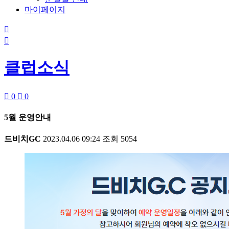
마이페이지


클럽소식

0

0
5월 운영안내
드비치GC
2023.04.06 09:24
조회
5054