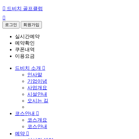

드비치 골프클럽

로그인
회원가입
실시간예약
예약확인
쿠폰내역
이용요금
드비치 소개

인사말
기업이념
사업개요
시설안내
오시는 길
코스안내

코스개요
코스안내
예약
