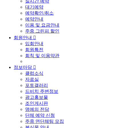
실시간 예약
대기예약
예약확인/취소
예약안내
이용 및 요금안내
주중 그린피 할인
회원안내

입회안내
회원특전
회칙 및 이용약관
정보마당

클럽소식
자료실
포토갤러리
드비치 주변정보
광고홍보물
조인게시판
명예의 전당
단체 예약 신청
주중 연단체팀 모집
분실물 안내