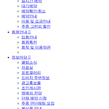
실시간 예약
대기예약
예약확인/취소
예약안내
이용 및 요금안내
주중 그린피 할인
회원안내

입회안내
회원특전
회칙 및 이용약관
정보마당

클럽소식
자료실
포토갤러리
드비치 주변정보
광고홍보물
조인게시판
명예의 전당
단체 예약 신청
주중 연단체팀 모집
분실물 안내