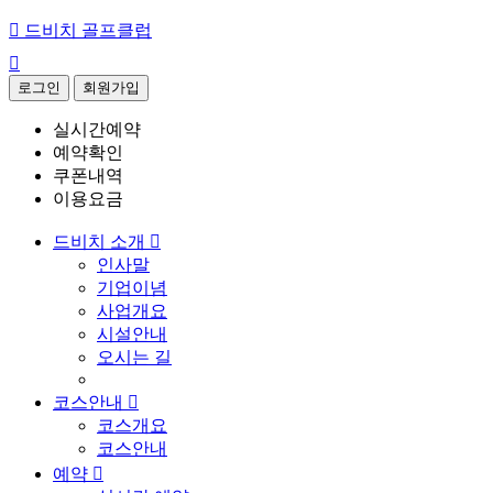

드비치 골프클럽

로그인
회원가입
실시간예약
예약확인
쿠폰내역
이용요금
드비치 소개

인사말
기업이념
사업개요
시설안내
오시는 길
코스안내

코스개요
코스안내
예약
