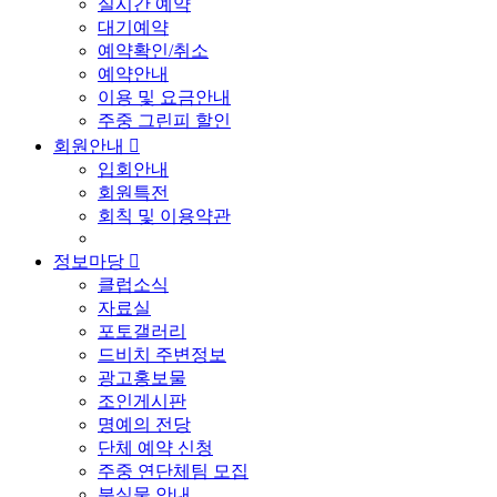
실시간 예약
대기예약
예약확인/취소
예약안내
이용 및 요금안내
주중 그린피 할인
회원안내

입회안내
회원특전
회칙 및 이용약관
정보마당

클럽소식
자료실
포토갤러리
드비치 주변정보
광고홍보물
조인게시판
명예의 전당
단체 예약 신청
주중 연단체팀 모집
분실물 안내