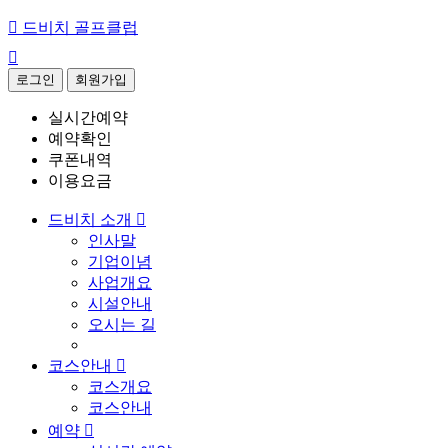

드비치 골프클럽

로그인
회원가입
실시간예약
예약확인
쿠폰내역
이용요금
드비치 소개

인사말
기업이념
사업개요
시설안내
오시는 길
코스안내

코스개요
코스안내
예약
