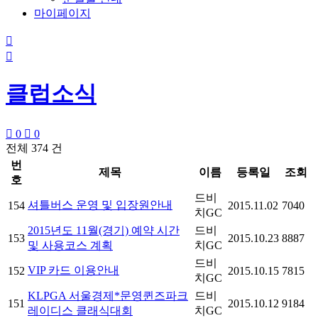
마이페이지


클럽소식

0

0
전체 374 건
번
제목
이름
등록일
조회
호
드비
셔틀버스 운영 및 입장원안내
154
2015.11.02
7040
치GC
2015년도 11월(경기) 예약 시간
드비
153
2015.10.23
8887
및 사용코스 계획
치GC
드비
VIP 카드 이용안내
152
2015.10.15
7815
치GC
KLPGA 서울경제*문영퀸즈파크
드비
151
2015.10.12
9184
레이디스 클래식대회
치GC