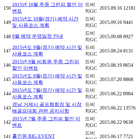
2015년 10월 주중 그린피 할인 이
드비
150
2015.09.16
12181
벤트
치GC
2015년도 10월(경기) 예약 시간
드비
149
2015.09.16
9441
및 사용코스 계획
치GC
드비
9월 예약 운영일정 안내
148
2015.09.08
8927
치GC
2015년도 9월(경기) 예약 시간 및
드비
147
2015.08.24
8131
사용코스 계획
치GC
2015년 9월 비회원 주중 그린피
드비
146
2015.08.19
8654
할인 이벤트
치GC
2015년도 8월(경기) 예약 시간 및
드비
145
2015.07.20
8868
사용코스 계획
치GC
2015년도 7월(경기) 예약 시간 및
드비
144
2015.06.22
8984
사용코스 계획
치GC
경남 거제시 골프협회장 및 시장
드비
143
2015.06.22
13576
배골프대회 관련 공지사항
치GC
2015년 7월 주중 그린피 할인 이
드비
142
2015.06.22
9638
벤트
치GC
드비
홀인원 BIG EVENT
141
2015.06.17
7721