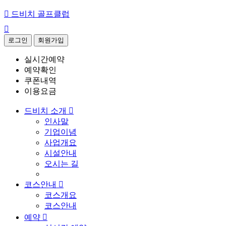

드비치 골프클럽

로그인
회원가입
실시간예약
예약확인
쿠폰내역
이용요금
드비치 소개

인사말
기업이념
사업개요
시설안내
오시는 길
코스안내

코스개요
코스안내
예약
