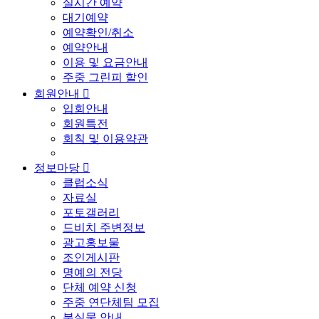
실시간 예약
대기예약
예약확인/취소
예약안내
이용 및 요금안내
주중 그린피 할인
회원안내

입회안내
회원특전
회칙 및 이용약관
정보마당

클럽소식
자료실
포토갤러리
드비치 주변정보
광고홍보물
조인게시판
명예의 전당
단체 예약 신청
주중 연단체팀 모집
분실물 안내